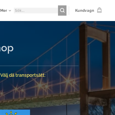
Mer
Kundvagn
hop
,
Välj då transportsätt: