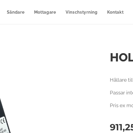
Sändare
Mottagare
Vinschstyrning
Kontakt
HO
Hållare t
Passar int
Pris ex m
911,2