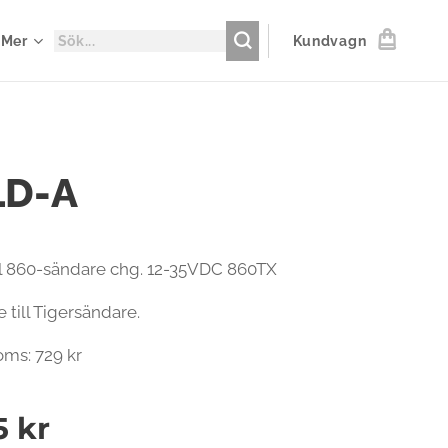
Mer
Kundvagn
LD-A
ill 860-sändare chg. 12-35VDC 860TX
e till Tigersändare.
oms: 729 kr
5
kr