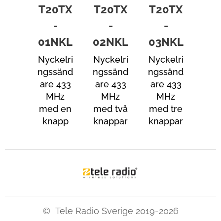
T20TX
T20TX
T20TX
-
-
-
01NKL
02NKL
03NKL
Nyckelri
Nyckelri
Nyckelri
ngssänd
ngssänd
ngssänd
are
433
are
433
are
433
MHz
MHz
MHz
med en
med två
med tre
knapp
knappar
knappar
©
Tele Radio Sverige 2019-2026