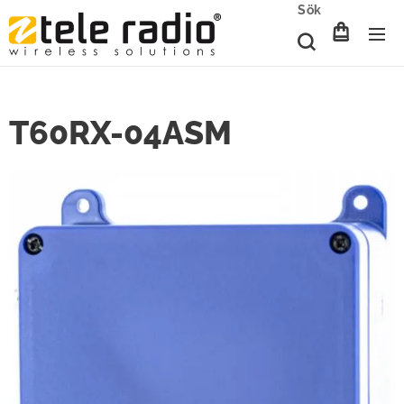
Sök
T60RX-04ASM